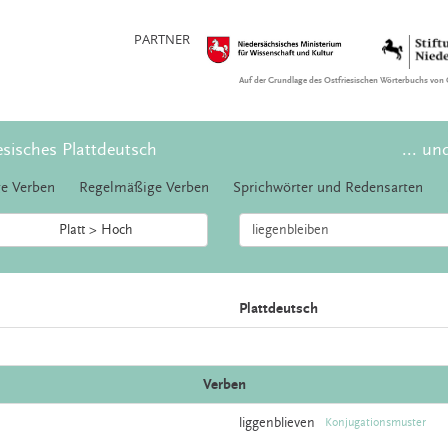
PARTNER
Auf der Grundlage des Ostfriesischen Wörterbuchs von 
esisches Plattdeutsch
... un
e Verben
Regelmäßige Verben
Sprichwörter und Redensarten
Platt > Hoch
Plattdeutsch
Verben
liggenblieven
Konjugationsmuster