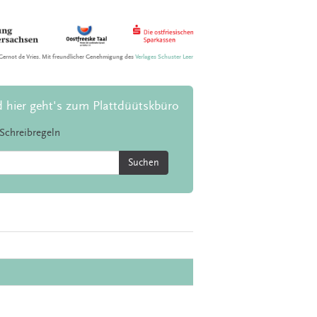
Gernot de Vries. Mit freundlicher Genehmigung des
Verlages Schuster Leer
d hier geht's zum Plattdüütskbüro
Schreibregeln
Suchen