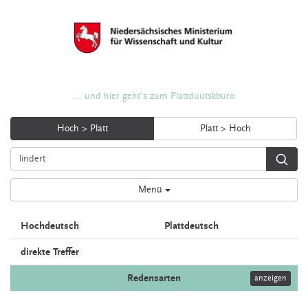
... und hier geht's zum Plattdüütskbüro
Hoch > Platt
Platt > Hoch
Menü
Hochdeutsch
Plattdeutsch
direkte Treffer
Redensarten
anzeigen