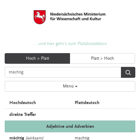
... und hier geht's zum Plattdüütskbüro
Hoch > Platt
Platt > Hoch
Menü
Hochdeutsch
Plattdeutsch
direkte Treffer
Adjektive und Adverbien
mächtig
(wirksam)
machtig