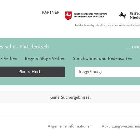
PARTNER
Auf der Grundlage des Ostfriesischen Wörterbuchs von 
esisches Plattdeutsch
... un
e Verben
Regelmäßige Verben
Sprichwörter und Redensarten
Platt > Hoch
Keine Suchergebnisse.
Allgemeine Informationen
Abkürzungsverzeichni