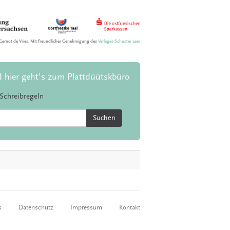
Gernot de Vries. Mit freundlicher Genehmigung des
Verlages Schuster Leer
d hier geht's zum Plattdüütskbüro
Schreibregeln
Suchen
s
Datenschutz
Impressum
Kontakt