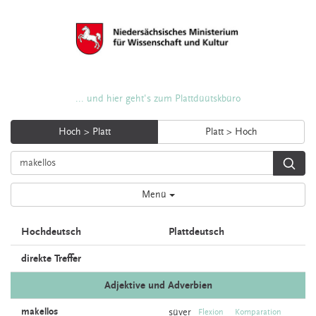
... und hier geht's zum Plattdüütskbüro
Hoch > Platt
Platt > Hoch
Menü
Hochdeutsch
Plattdeutsch
direkte Treffer
Adjektive und Adverbien
makellos
süver
Flexion
Komparation