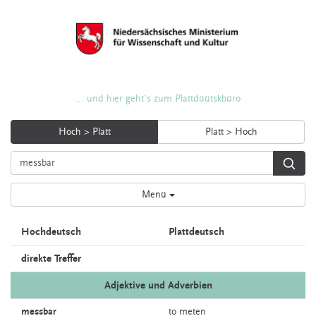
... und hier geht's zum Plattdüütskbüro
Hoch > Platt
Platt > Hoch
Menü
Hochdeutsch
Plattdeutsch
direkte Treffer
Adjektive und Adverbien
messbar
to
meten