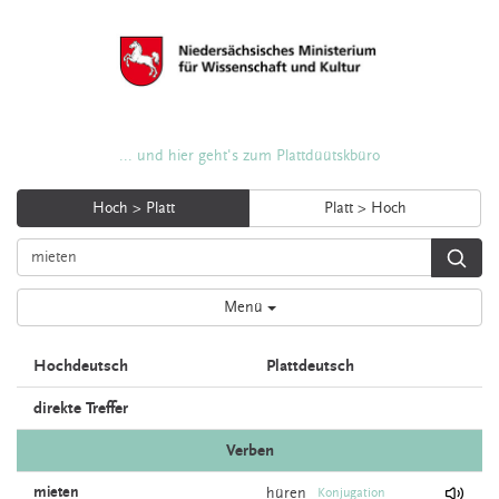
... und hier geht's zum Plattdüütskbüro
Hoch > Platt
Platt > Hoch
Menü
Hochdeutsch
Plattdeutsch
direkte Treffer
Verben
mieten
hüren
Konjugation