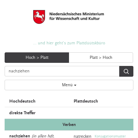
... und hier geht's zum Plattdüütskbüro
Hoch > Platt
Platt > Hoch
Menü
Hochdeutsch
Plattdeutsch
direkte Treffer
Verben
nachziehen
(in allen hdt.
natrecken
Konjugationsmuster