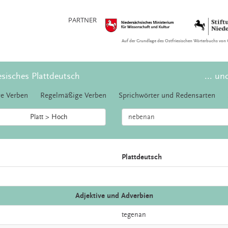
PARTNER
Auf der Grundlage des Ostfriesischen Wörterbuchs von 
esisches Plattdeutsch
... un
e Verben
Regelmäßige Verben
Sprichwörter und Redensarten
Platt > Hoch
Plattdeutsch
Adjektive und Adverbien
tegenan