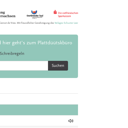
Gernot de Vries. Mit freundlicher Genehmigung des
Verlages Schuster Leer
d hier geht's zum Plattdüütskbüro
Schreibregeln
Suchen