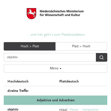
... und hier geht's zum Plattdüütskbüro
Hoch > Platt
Platt > Hoch
Menü
Hochdeutsch
Plattdeutsch
direkte Treffer
Adjektive und Adverbien
objektiv
rejaal
Flexion
Komparation