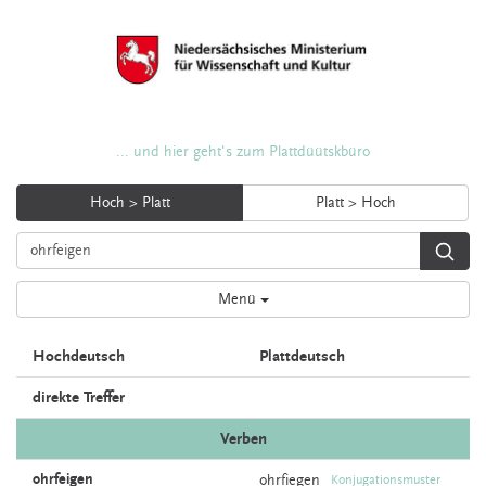
... und hier geht's zum Plattdüütskbüro
Hoch > Platt
Platt > Hoch
Menü
Hochdeutsch
Plattdeutsch
direkte Treffer
Verben
ohrfeigen
ohrfiegen
Konjugationsmuster