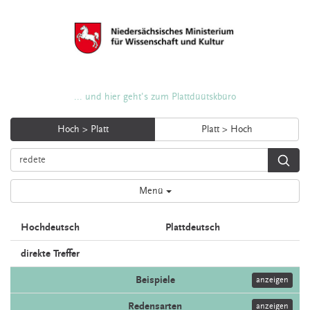
... und hier geht's zum Plattdüütskbüro
Hoch > Platt
Platt > Hoch
Menü
Hochdeutsch
Plattdeutsch
direkte Treffer
Beispiele
anzeigen
Redensarten
anzeigen