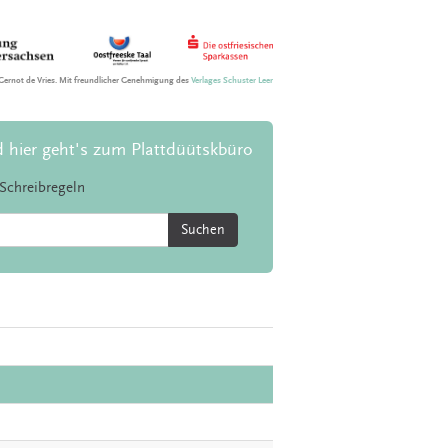
Gernot de Vries. Mit freundlicher Genehmigung des
Verlages Schuster Leer
d hier geht's zum Plattdüütskbüro
Schreibregeln
Suchen