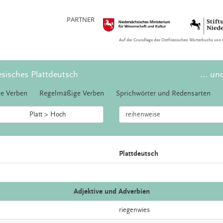
PARTNER
Auf der Grundlage des Ostfriesischen Wörterbuchs von 
esisches Plattdeutsch
... un
e Verben
Regelmäßige Verben
Sprichwörter und Redensarten
Platt > Hoch
Plattdeutsch
Adjektive und Adverbien
riegenwies