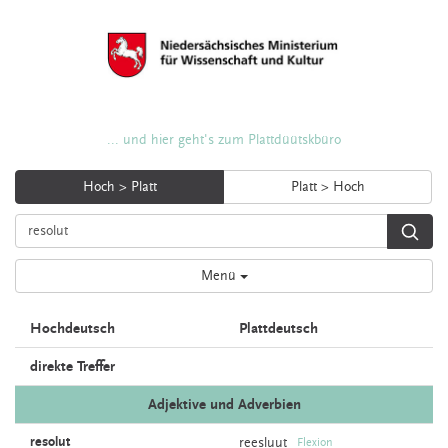
... und hier geht's zum Plattdüütskbüro
Hoch > Platt
Platt > Hoch
Menü
Hochdeutsch
Plattdeutsch
direkte Treffer
Adjektive und Adverbien
resolut
reesluut
Flexion