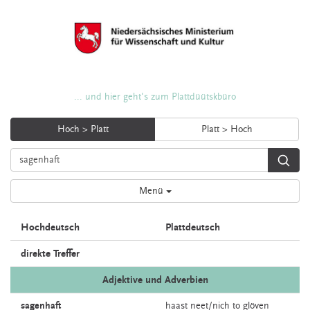
... und hier geht's zum Plattdüütskbüro
Hoch > Platt
Platt > Hoch
Menü
Hochdeutsch
Plattdeutsch
direkte Treffer
Adjektive und Adverbien
sagenhaft
haast
neet/nich to glöven