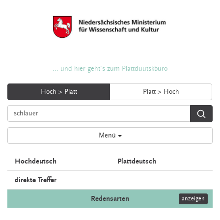
... und hier geht's zum Plattdüütskbüro
Hoch > Platt
Platt > Hoch
Menü
Hochdeutsch
Plattdeutsch
direkte Treffer
Redensarten
anzeigen