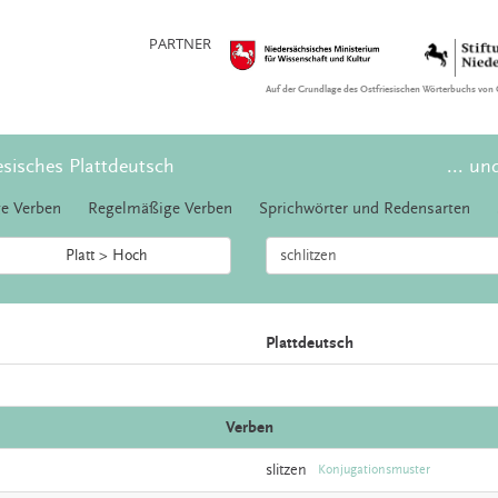
PARTNER
Auf der Grundlage des Ostfriesischen Wörterbuchs von 
esisches Plattdeutsch
... un
e Verben
Regelmäßige Verben
Sprichwörter und Redensarten
Platt > Hoch
Plattdeutsch
Verben
slitzen
Konjugationsmuster