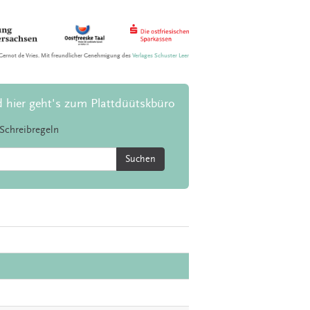
Gernot de Vries. Mit freundlicher Genehmigung des
Verlages Schuster Leer
d hier geht's zum Plattdüütskbüro
Schreibregeln
Suchen