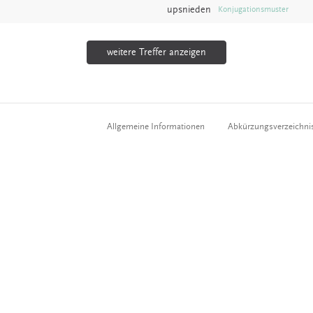
upsnieden
Konjugationsmuster
weitere Treffer anzeigen
Allgemeine Informationen
Abkürzungsverzeichni