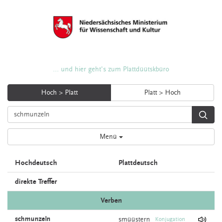
... und hier geht's zum Plattdüütskbüro
Hoch > Platt
Platt > Hoch
Menü
Hochdeutsch
Plattdeutsch
direkte Treffer
Verben
schmunzeln
smüüstern
Konjugation