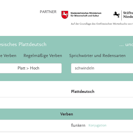
PARTNER
Auf der Grundlage des Ostfriesischen Wörterbuchs von 
esisches Plattdeutsch
... un
e Verben
Regelmäßige Verben
Sprichwörter und Redensarten
Platt > Hoch
Plattdeutsch
Verben
flunkern
Konjugation