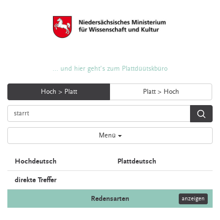
... und hier geht's zum Plattdüütskbüro
Hoch > Platt
Platt > Hoch
Menü
Hochdeutsch
Plattdeutsch
direkte Treffer
Redensarten
anzeigen