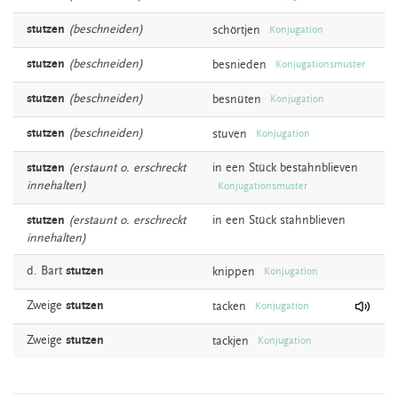
stutzen
(beschneiden)
schörtjen
Konjugation
stutzen
(beschneiden)
besnieden
Konjugationsmuster
stutzen
(beschneiden)
besnüten
Konjugation
stutzen
(beschneiden)
stuven
Konjugation
stutzen
(erstaunt o. erschreckt
in een Stück
bestahnblieven
innehalten)
Konjugationsmuster
stutzen
(erstaunt o. erschreckt
in een Stück
stahnblieven
innehalten)
d. Bart
stutzen
knippen
Konjugation
Zweige
stutzen
tacken
Konjugation
Zweige
stutzen
tackjen
Konjugation