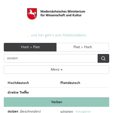
... und hier geht's zum Plattdüütskbüro
Hoch > Platt
Platt > Hoch
Menü
Hochdeutsch
Plattdeutsch
direkte Treffer
Verben
stutzen
(beschneiden)
schörten
Konjugation