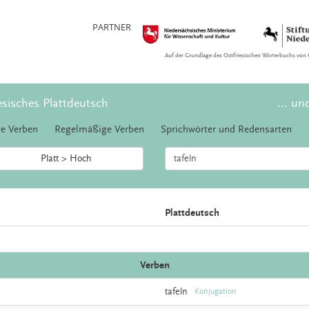
PARTNER
Auf der Grundlage des Ostfriesischen Wörterbuchs von 
esisches Plattdeutsch
... un
e Verben
Regelmäßige Verben
Sprichwörter und Redensarten
Platt > Hoch
Plattdeutsch
Verben
tafeln
Konjugation