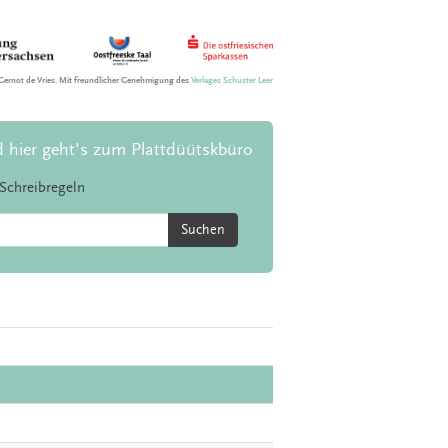
Gernot de Vries. Mit freundlicher Genehmigung des
Verlages Schuster Leer
d hier geht's zum Plattdüütskbüro
Schreibregeln
Suchen