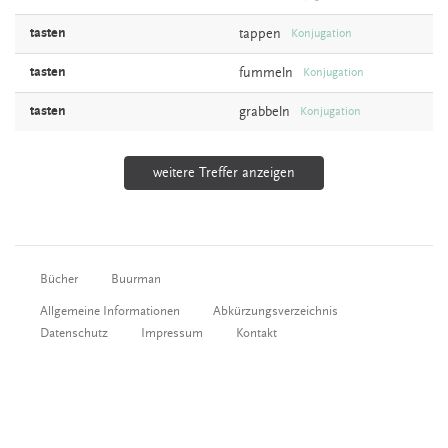
tasten
tappen
Konjugation
tasten
fummeln
Konjugation
tasten
grabbeln
Konjugation
weitere Treffer anzeigen
Bücher
Buurman
Allgemeine Informationen
Abkürzungsverzeichnis
Datenschutz
Impressum
Kontakt