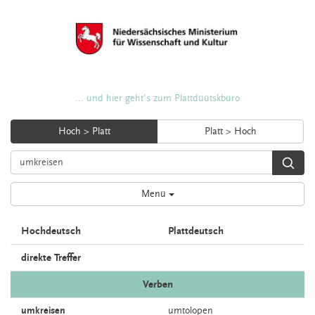
... und hier geht's zum Plattdüütskbüro
Hoch > Platt
Platt > Hoch
Menü
Hochdeutsch
Plattdeutsch
direkte Treffer
Verben
umkreisen
umtolopen