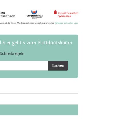
Gernot de Vries. Mit freundlicher Genehmigung des
Verlages Schuster Leer
d hier geht's zum Plattdüütskbüro
Schreibregeln
Suchen