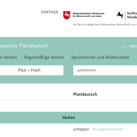
PARTNER
Auf der Grundlage des Ostfriesischen Wörterbuchs von 
esisches Plattdeutsch
... un
e Verben
Regelmäßige Verben
Sprichwörter und Redensarten
Platt > Hoch
Plattdeutsch
Verben
umlopen
Konjugationsmuster