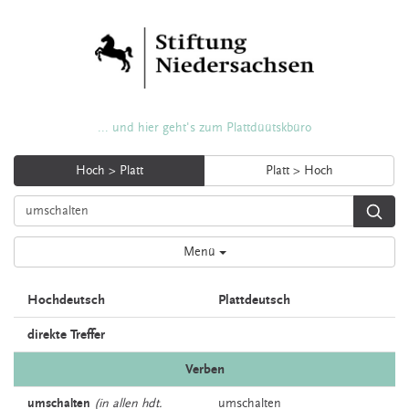
... und hier geht's zum Plattdüütskbüro
Hoch > Platt
Platt > Hoch
Menü
Hochdeutsch
Plattdeutsch
direkte Treffer
Verben
umschalten
(in allen hdt.
umschalten