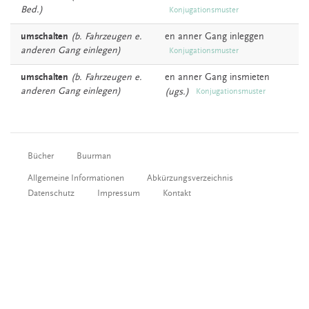
Bed.)
Konjugationsmuster
umschalten
(b. Fahrzeugen e.
en anner
Gang
inleggen
anderen Gang einlegen)
Konjugationsmuster
umschalten
(b. Fahrzeugen e.
en anner
Gang
insmieten
anderen Gang einlegen)
(ugs.)
Konjugationsmuster
Bücher
Buurman
Allgemeine Informationen
Abkürzungsverzeichnis
Datenschutz
Impressum
Kontakt