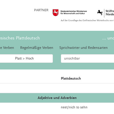
PARTNER
Auf der Grundlage des Ostfriesischen Wörterbuchs von 
esisches Plattdeutsch
... un
e Verben
Regelmäßige Verben
Sprichwörter und Redensarten
Platt > Hoch
Plattdeutsch
Adjektive und Adverbien
neet/nich to
sehn