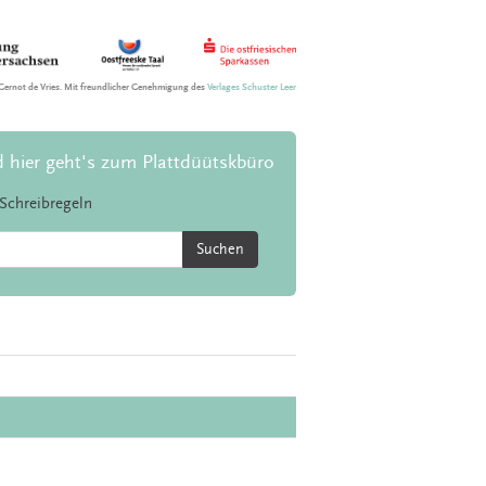
Gernot de Vries. Mit freundlicher Genehmigung des
Verlages Schuster Leer
d hier geht's zum Plattdüütskbüro
Schreibregeln
Suchen