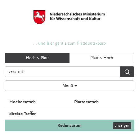
... und hier geht's zum Plattdüütskbüro
Hoch > Platt
Platt > Hoch
Menü
Hochdeutsch
Plattdeutsch
direkte Treffer
Redensarten
anzeigen