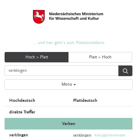
... und hier geht's zum Plattdüütskbüro
Hoch > Platt
Platt > Hoch
Menü
Hochdeutsch
Plattdeutsch
direkte Treffer
Verben
verklingen
verklingen
Konjugationsmuster