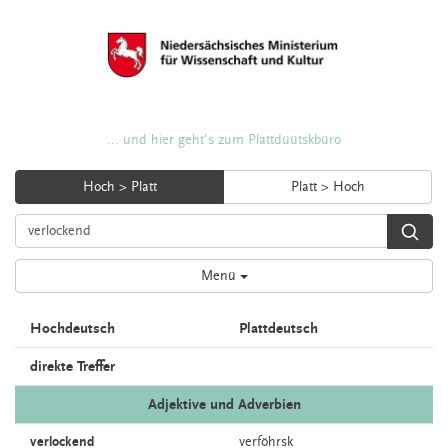
... und hier geht's zum Plattdüütskbüro
Hoch > Platt
Platt > Hoch
Menü
Hochdeutsch
Plattdeutsch
direkte Treffer
Adjektive und Adverbien
verlockend
verföhrsk