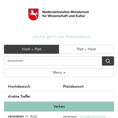
... und hier geht's zum Plattdüütskbüro
Hoch > Platt
Platt > Hoch
Menü
Hochdeutsch
Plattdeutsch
direkte Treffer
Verben
verordnen
(v. Arzt)
verörnen
Konjugationsmuster