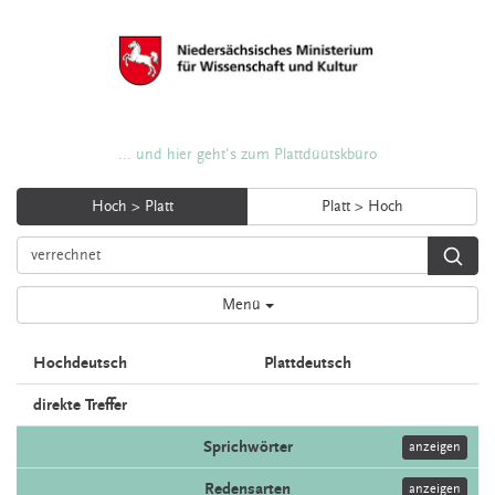
... und hier geht's zum Plattdüütskbüro
Hoch > Platt
Platt > Hoch
Menü
Hochdeutsch
Plattdeutsch
direkte Treffer
Sprichwörter
anzeigen
Redensarten
anzeigen