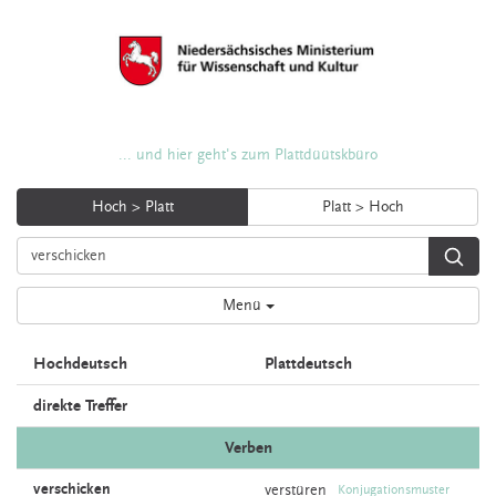
... und hier geht's zum Plattdüütskbüro
Hoch > Platt
Platt > Hoch
Menü
Hochdeutsch
Plattdeutsch
direkte Treffer
Verben
verschicken
verstüren
Konjugationsmuster