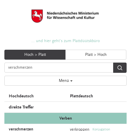
... und hier geht's zum Plattdüütskbüro
Hoch > Platt
Platt > Hoch
Menü
Hochdeutsch
Plattdeutsch
direkte Treffer
Verben
verschmerzen
verkroppen
Konjugation