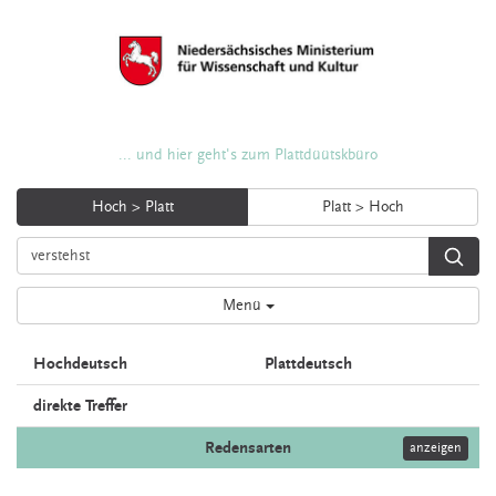
... und hier geht's zum Plattdüütskbüro
Hoch > Platt
Platt > Hoch
Menü
Hochdeutsch
Plattdeutsch
direkte Treffer
Redensarten
anzeigen