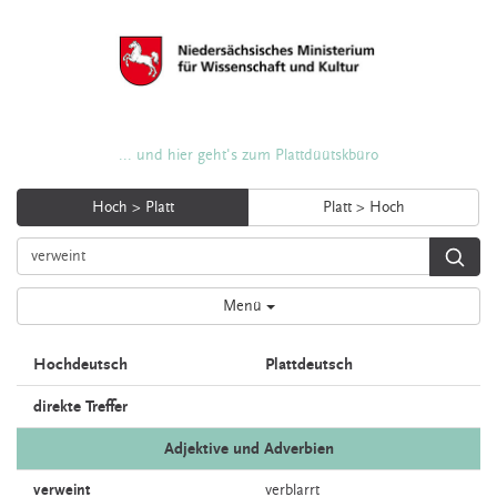
... und hier geht's zum Plattdüütskbüro
Hoch > Platt
Platt > Hoch
Menü
Hochdeutsch
Plattdeutsch
direkte Treffer
Adjektive und Adverbien
verweint
verblarrt