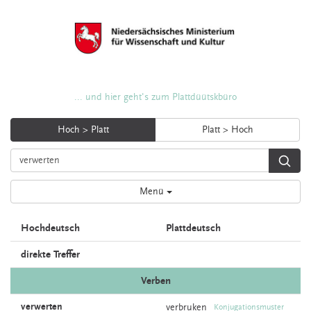
... und hier geht's zum Plattdüütskbüro
Hoch > Platt
Platt > Hoch
Menü
Hochdeutsch
Plattdeutsch
direkte Treffer
Verben
verwerten
verbruken
Konjugationsmuster