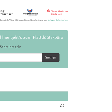
Gernot de Vries. Mit freundlicher Genehmigung des
Verlages Schuster Leer
d hier geht's zum Plattdüütskbüro
Schreibregeln
Suchen