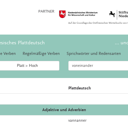
PARTNER
Auf der Grundlage des Ostfriesischen Wörterbuchs von 
esisches Plattdeutsch
... un
e Verben
Regelmäßige Verben
Sprichwörter und Redensarten
Platt > Hoch
Plattdeutsch
Adjektive und Adverbien
vannanner