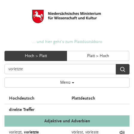
... und hier geht's zum Plattdüütskbüro
Hoch > Platt
Platt > Hoch
Menü
Hochdeutsch
Plattdeutsch
direkte Treffer
Adjektive und Adverbien
vorletzt,
vorletzte
vörlest,
vörleste