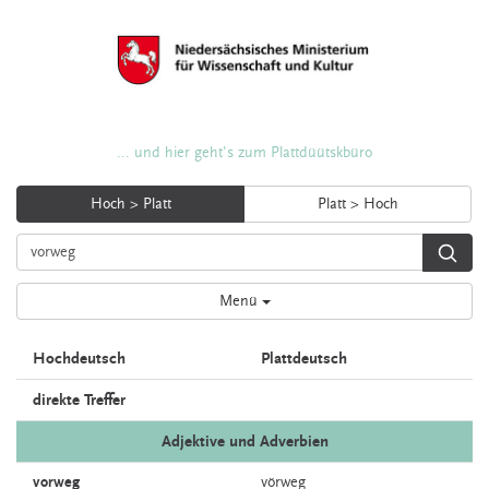
... und hier geht's zum Plattdüütskbüro
Hoch > Platt
Platt > Hoch
Menü
Hochdeutsch
Plattdeutsch
direkte Treffer
Adjektive und Adverbien
vorweg
vörweg