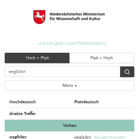
... und hier geht's zum Plattdüütskbüro
Hoch > Platt
Platt > Hoch
Menü
Hochdeutsch
Plattdeutsch
direkte Treffer
Verben
wegfallen
wegfallen
Konjugationsmuster