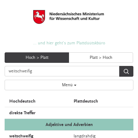
... und hier geht's zum Plattdüütskbüro
Hoch > Platt
Platt > Hoch
Menü
Hochdeutsch
Plattdeutsch
direkte Treffer
Adjektive und Adverbien
weitschweifig
langdrahdig