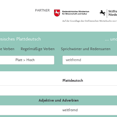
PARTNER
Auf der Grundlage des Ostfriesischen Wörterbuchs von 
esisches Plattdeutsch
... un
e Verben
Regelmäßige Verben
Sprichwörter und Redensarten
Platt > Hoch
Plattdeutsch
Adjektive und Adverbien
weltfrömd