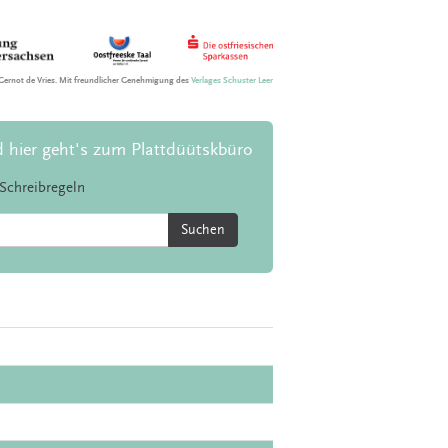
Gernot de Vries. Mit freundlicher Genehmigung des
Verlages Schuster Leer
d hier geht's zum Plattdüütskbüro
Schreibregeln
Suchen