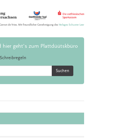
Gernot de Vries. Mit freundlicher Genehmigung des
Verlages Schuster Leer
d hier geht's zum Plattdüütskbüro
Schreibregeln
Suchen