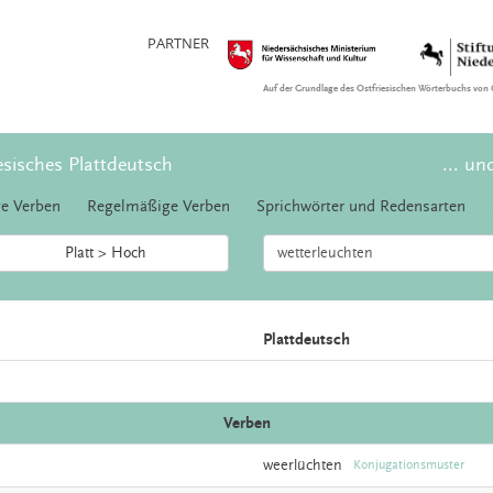
PARTNER
Auf der Grundlage des Ostfriesischen Wörterbuchs von 
esisches Plattdeutsch
... un
e Verben
Regelmäßige Verben
Sprichwörter und Redensarten
Platt > Hoch
Plattdeutsch
Verben
weerlüchten
Konjugationsmuster