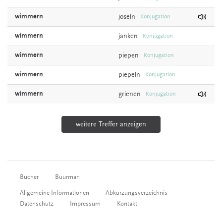
wimmern
jöseln
Konjugation
wimmern
janken
Konjugation
wimmern
piepen
Konjugation
wimmern
piepeln
Konjugation
wimmern
grienen
Konjugation
weitere Treffer anzeigen
Bücher
Buurman
Allgemeine Informationen
Abkürzungsverzeichnis
Datenschutz
Impressum
Kontakt