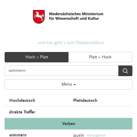
... und hier geht's zum Plattdüütskbüro
Hoch > Platt
Platt > Hoch
Menü
Hochdeutsch
Plattdeutsch
direkte Treffer
Verben
wimmern
jaueln
Konjugation