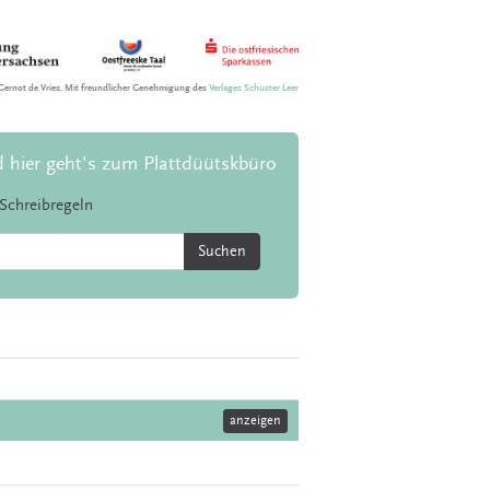
Gernot de Vries. Mit freundlicher Genehmigung des
Verlages Schuster Leer
d hier geht's zum Plattdüütskbüro
Schreibregeln
Suchen
anzeigen