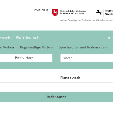
PARTNER
Auf der Grundlage des Ostfriesischen Wörterbuchs von 
esisches Plattdeutsch
... un
e Verben
Regelmäßige Verben
Sprichwörter und Redensarten
Platt > Hoch
Plattdeutsch
Redensarten