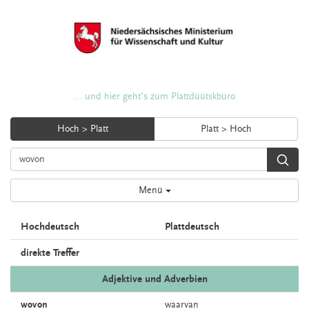
... und hier geht's zum Plattdüütskbüro
Hoch > Platt
Platt > Hoch
Menü
Hochdeutsch
Plattdeutsch
direkte Treffer
Adjektive und Adverbien
wovon
waarvan