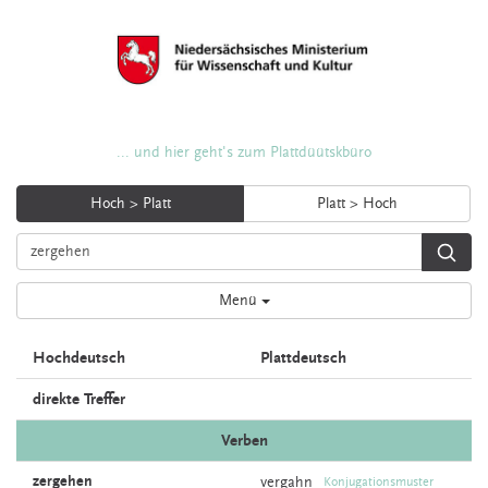
... und hier geht's zum Plattdüütskbüro
Hoch > Platt
Platt > Hoch
Menü
Hochdeutsch
Plattdeutsch
direkte Treffer
Verben
zergehen
vergahn
Konjugationsmuster