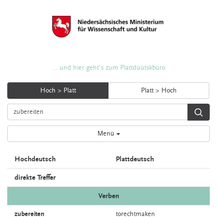
... und hier geht's zum Plattdüütskbüro
Hoch > Platt
Platt > Hoch
Menü
Hochdeutsch
Plattdeutsch
direkte Treffer
Verben
zubereiten
torechtmaken