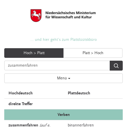
... und hier geht's zum Plattdüütskbüro
Hoch > Platt
Platt > Hoch
Menü
Hochdeutsch
Plattdeutsch
direkte Treffer
Verben
zusammenfahren
(auf e.
binannerfahren